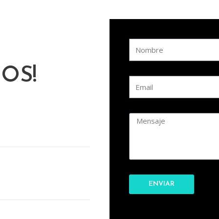
OS!
ENVIAR