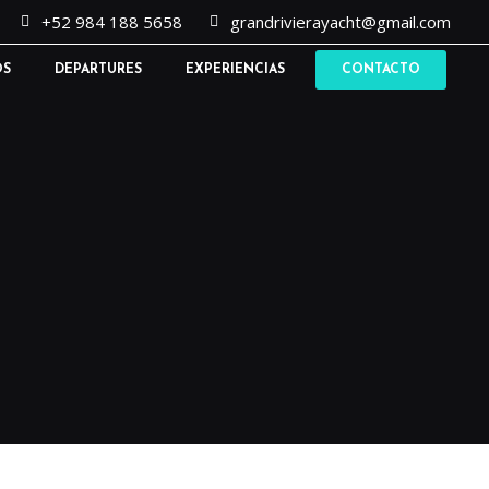
+52 984 188 5658
grandrivierayacht@gmail.com
OS
DEPARTURES
EXPERIENCIAS
CONTACTO